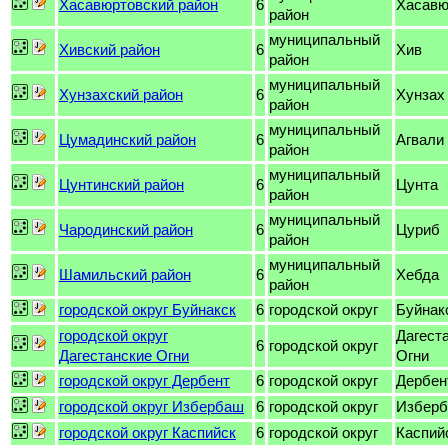
Хасавюртовский район
6
Хасавю
район
муниципальный
Хивский район
6
Хив
район
муниципальный
Хунзахский район
6
Хунзах
район
муниципальный
Цумадинский район
6
Агвали
район
муниципальный
Цунтинский район
6
Цунта
район
муниципальный
Чародинский район
6
Цуриб
район
муниципальный
Шамильский район
6
Хебда
район
городской округ Буйнакск
6
городской округ
Буйнак
городской округ
Дагест
6
городской округ
Дагестанские Огни
Огни
городской округ Дербент
6
городской округ
Дербен
городской округ Избербаш
6
городской округ
Избер
городской округ Каспийск
6
городской округ
Каспий