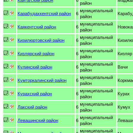
Кайтагский район
6
Маджа
район
муниципальный
Карабудахкентский район
6
Карабу
район
муниципальный
Каякентский район
6
Новока
район
муниципальный
Кизилюртовский район
6
Кизилю
район
муниципальный
Кизлярский район
6
Кизляр
район
муниципальный
Кулинский район
6
Вачи
район
муниципальный
Кумторкалинский район
6
Коркма
район
муниципальный
Курахский район
6
Курах
район
муниципальный
Лакский район
6
Кумух
район
муниципальный
Левашинский район
6
Леваш
район
муниципальный