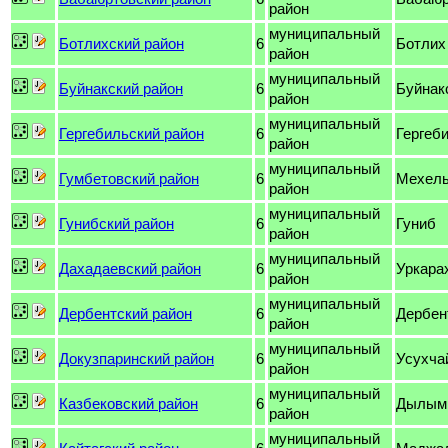
район
муниципальный
Ботлихский район
6
Ботлих
район
муниципальный
Буйнакский район
6
Буйнак
район
муниципальный
Гергебильский район
6
Гергеб
район
муниципальный
Гумбетовский район
6
Мехель
район
муниципальный
Гунибский район
6
Гуниб
район
муниципальный
Дахадаевский район
6
Уркара
район
муниципальный
Дербентский район
6
Дербен
район
муниципальный
Докузпаринский район
6
Усухча
район
муниципальный
Казбековский район
6
Дылым
район
муниципальный