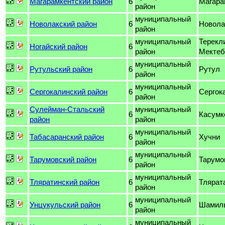
Магарамкентский район
6
Магара
район
муниципальный
Новолакский район
6
Новола
район
муниципальный
Терекл
Ногайский район
6
район
Мектеб
муниципальный
Рутульский район
6
Рутул
район
муниципальный
Сергокалинский район
6
Сергок
район
Сулейман-Стальский
муниципальный
6
Касумк
район
район
муниципальный
Табасаранский район
6
Хучни
район
муниципальный
Тарумовский район
6
Тарумо
район
муниципальный
Тляратинский район
6
Тлярат
район
муниципальный
Унцукульский район
6
Шамил
район
муниципальный