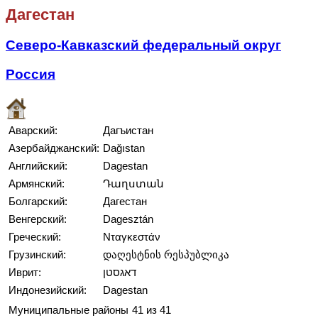
Дагестан
Северо-Кавказский федеральный округ
Россия
Аварский:
Дагъистан
Азербайджанский:
Dağıstan
Английский:
Dagestan
Армянский:
Դաղստան
Болгарский:
Дагестан
Венгерский:
Dagesztán
Греческий:
Νταγκεστάν
Грузинский:
დაღესტნის რესპუბლიკა
Иврит:
דאגסטן
Индонезийский:
Dagestan
Муниципальные районы
41 из 41