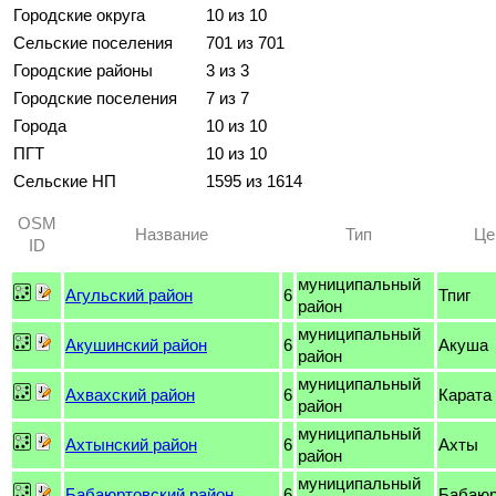
Городские округа
10 из 10
Сельские поселения
701 из 701
Городские районы
3 из 3
Городские поселения
7 из 7
Города
10 из 10
ПГТ
10 из 10
Сельские НП
1595 из 1614
OSM
Название
Тип
Це
ID
муниципальный
Агульский район
6
Тпиг
район
муниципальный
Акушинский район
6
Акуша
район
муниципальный
Ахвахский район
6
Карата
район
муниципальный
Ахтынский район
6
Ахты
район
муниципальный
Бабаюртовский район
6
Бабаю