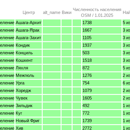
Численность населения
Центр
alt_name
Вики
На
OSM / 1.01.2025
селение
Ашага-Архит
1738
5 и
селение
Ашага-Ярак
1667
3 и
селение
Ашага-Захит
1105
3 и
селение
Кондик
1937
3 и
селение
Конциль
503
3 и
селение
Кошкент
1518
3 и
селение
Ляхля
872
5 и
селение
Межгюль
1276
2 и
селение
Урга
754
6 и
селение
Хоредж
1079
2 и
селение
Чувек
1605
2 и
селение
Зильдик
492
1 и
селение
Куг
772
1 и
селение
Новый Фриг
1739
1 и
селение
Хив
2772
1 и