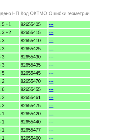
йдено НП
Код ОКТМО
Ошибки геометрии
з 5 +1
82655405
---
з 3 +2
82655415
---
з 3
82655410
---
з 3
82655425
---
з 3
82655430
---
з 3
82655435
---
з 5
82655445
---
з 2
82655470
---
з 6
82655455
---
з 2
82655461
---
з 2
82655475
---
з 1
82655420
---
з 1
82655440
---
з 1
82655477
---
з 1
82655460
---