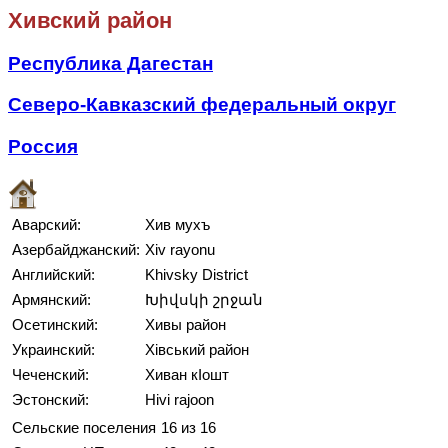
Хивский район
Республика Дагестан
Северо-Кавказский федеральный округ
Россия
Аварский:
Хив мухъ
Азербайджанский:
Xiv rayonu
Английский:
Khivsky District
Армянский:
Խիվսկի շրջան
Осетинский:
Хивы район
Украинский:
Хівський район
Чеченский:
Хиван кӀошт
Эстонский:
Hivi rajoon
Сельские поселения
16 из 16