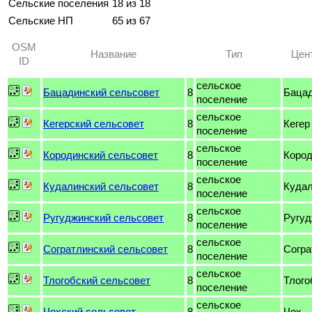
Сельские поселения
18 из 18
Сельские НП
65 из 67
OSM
Название
Тип
Цен
ID
сельское
Бацадинский сельсовет
8
Баца
поселение
сельское
Кегерский сельсовет
8
Кегер
поселение
сельское
Кородинский сельсовет
8
Коро
поселение
сельское
Кудалинский сельсовет
8
Куда
поселение
сельское
Ругуджинский сельсовет
8
Ругу
поселение
сельское
Согратлинский сельсовет
8
Согра
поселение
сельское
Тлогобский сельсовет
8
Тлого
поселение
сельское
Чохский сельсовет
8
Чох