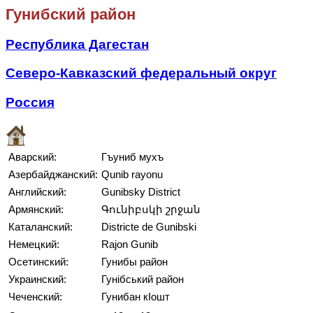
Гунибский район
Республика Дагестан
Северо-Кавказский федеральный округ
Россия
Аварский:
Гъуниб мухъ
Азербайджанский:
Qunib rayonu
Английский:
Gunibsky District
Армянский:
Գունիբսկի շրջան
Каталанский:
Districte de Gunibski
Немецкий:
Rajon Gunib
Осетинский:
Гунибы район
Украинский:
Гунібський район
Чеченский:
Гунибан кӀошт