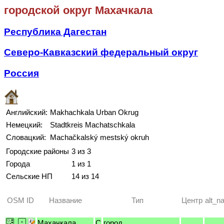
городской округ Махачкала
Республика Дагестан
Северо-Кавказский федеральный округ
Россия
Английский:
Makhachkala Urban Okrug
Немецкий:
Stadtkreis Machatschkala
Словацкий:
Machačkalský mestský okruh
Городские районы
3 из 3
Города
1 из 1
Сельские НП
14 из 14
OSM ID
Название
Тип
Центр
alt_n
Махачкала
C
город