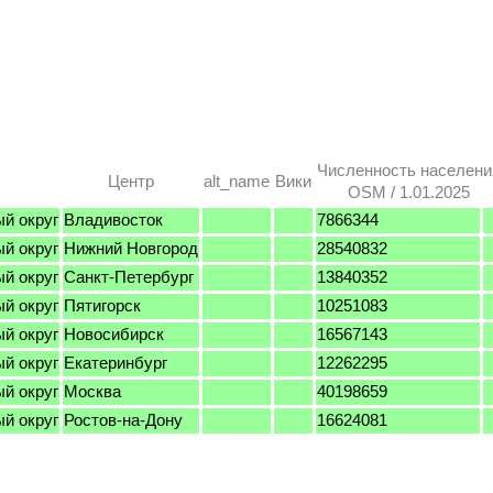
Численность населени
Центр
alt_name
Вики
OSM / 1.01.2025
й округ
Владивосток
7866344
й округ
Нижний Новгород
28540832
й округ
Санкт-Петербург
13840352
й округ
Пятигорск
10251083
й округ
Новосибирск
16567143
й округ
Екатеринбург
12262295
й округ
Москва
40198659
й округ
Ростов-на-Дону
16624081