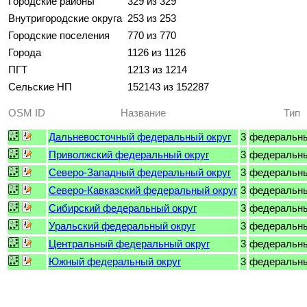
Городские районы
329 из 329
Внутригородские округа
253 из 253
Городские поселения
770 из 770
Города
1126 из 1126
ПГТ
1213 из 1214
Сельские НП
152143 из 152287
OSM ID
Название
Тип
Дальневосточный федеральный округ
3
федеральны
Приволжский федеральный округ
3
федеральны
Северо-Западный федеральный округ
3
федеральны
Северо-Кавказский федеральный округ
3
федеральны
Сибирский федеральный округ
3
федеральны
Уральский федеральный округ
3
федеральны
Центральный федеральный округ
3
федеральны
Южный федеральный округ
3
федеральны