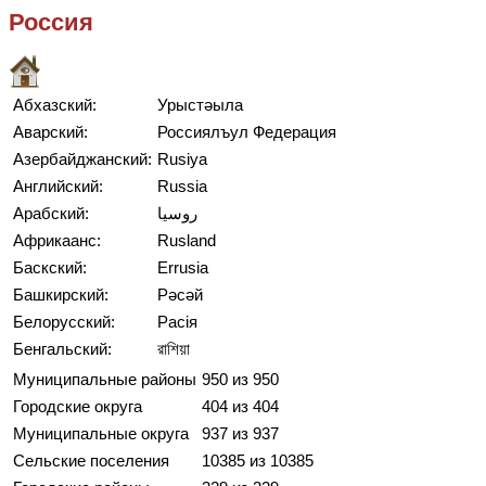
Россия
Абхазский:
Урыстәыла
Аварский:
Россиялъул Федерация
Азербайджанский:
Rusiya
Английский:
Russia
Арабский:
روسيا
Африкаанс:
Rusland
Баскский:
Errusia
Башкирский:
Рәсәй
Белорусский:
Расія
Бенгальский:
রাশিয়া
Муниципальные районы
950 из 950
Городские округа
404 из 404
Муниципальные округа
937 из 937
Сельские поселения
10385 из 10385