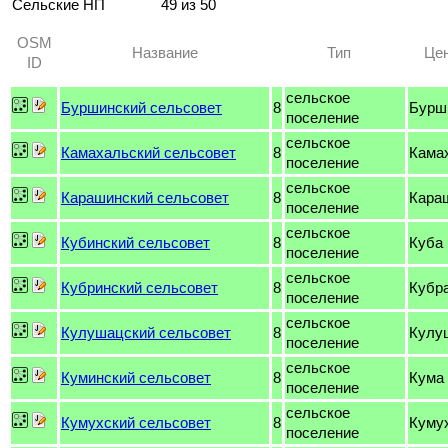
Сельские НП
49 из 50
OSM
Название
Тип
Це
ID
сельское
Буршинский сельсовет
8
Бурш
поселение
сельское
Камахальский сельсовет
8
Кама
поселение
сельское
Карашинский сельсовет
8
Кара
поселение
сельское
Кубинский сельсовет
8
Куба
поселение
сельское
Кубринский сельсовет
8
Кубр
поселение
сельское
Кулушацский сельсовет
8
Кулу
поселение
сельское
Куминский сельсовет
8
Кума
поселение
сельское
Кумухский сельсовет
8
Куму
поселение