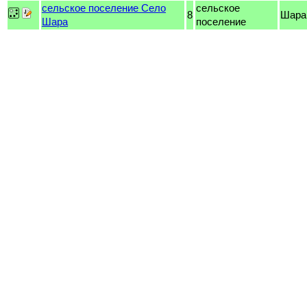
сельское поселение Село
сельское
8
Шара
Шара
поселение