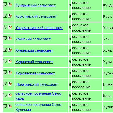
сельское
Кундынский сельсовет
8
Кунд
поселение
сельское
Курклинский сельсовет
8
Курк
поселение
сельское
Унчукатлинский сельсовет
8
Унчу
поселение
сельское
Уринский сельсовет
8
Ури
поселение
сельское
Хунинский сельсовет
8
Хуна
поселение
сельское
Хуринский сельсовет
8
Хури
поселение
сельское
Хурхинский сельсовет
8
Хурх
поселение
сельское
Шовкринский сельсовет
8
Шовк
поселение
сельское поселение Село
сельское
8
Кара
Кара
поселение
сельское поселение Село
сельское
8
Хули
Хулисма
поселение