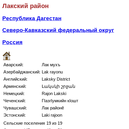
Лакский район
Республика Дагестан
Северо-Кавказский федеральный округ
Россия
Аварский:
Лак мухъ
Азербайджанский:
Lak rayonu
Английский:
Laksky District
Армянский:
Լակսկի շրջան
Немецкий:
Rajon Lakski
Чеченский:
ГӀазгӀумкийн кӀошт
Чувашский:
Лак районĕ
Эстонский:
Laki rajoon
Сельские поселения
19 из 19