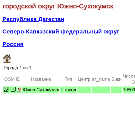
городской округ Южно-Сухокумск
Республика Дагестан
Северо-Кавказский федеральный округ
Россия
Города
1 из 1
Числе
OSM ID
Название
Тип
Центр
alt_name
Вики
O
Южно-Сухокумск
T
город
10503