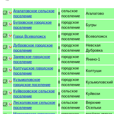
Агалатовское сельское
сельское
8
Агалатово
поселение
поселение
Бугровское городское
городское
8
Бугры
поселение
поселение
городское
Город Всеволожск
8
Всеволожск
поселение
Дубровское городское
городское
Невская
8
поселение
поселение
Дубровка
Заневское городское
городское
8
Янино-1
поселение
поселение
Колтушское городское
городское
8
Колтуши
поселение
поселение
Кузьмоловское
городское
8
Кузьмоловский
городское поселение
поселение
Куйвозовское сельское
сельское
8
Куйвози
поселение
поселение
Лесколовское сельское
сельское
Верхние
8
поселение
поселение
Осельки
Морозовское городское
городское
посёлок имени