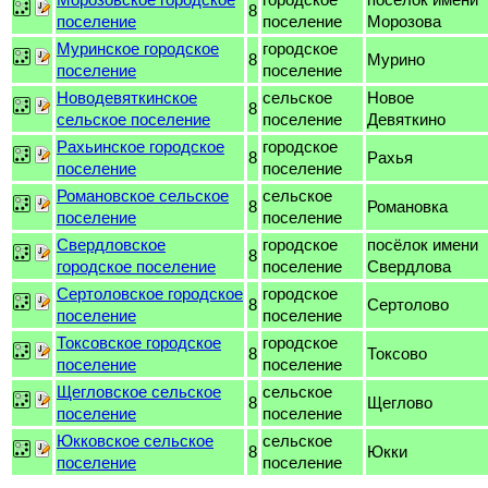
8
поселение
поселение
Морозова
Муринское городское
городское
8
Мурино
поселение
поселение
Новодевяткинское
сельское
Новое
8
сельское поселение
поселение
Девяткино
Рахьинское городское
городское
8
Рахья
поселение
поселение
Романовское сельское
сельское
8
Романовка
поселение
поселение
Свердловское
городское
посёлок имени
8
городское поселение
поселение
Свердлова
Сертоловское городское
городское
8
Сертолово
поселение
поселение
Токсовское городское
городское
8
Токсово
поселение
поселение
Щегловское сельское
сельское
8
Щеглово
поселение
поселение
Юкковское сельское
сельское
8
Юкки
поселение
поселение