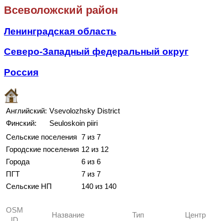
Всеволожский район
Ленинградская область
Северо-Западный федеральный округ
Россия
Английский:
Vsevolozhsky District
Финский:
Seuloskoin piiri
Сельские поселения
7 из 7
Городские поселения
12 из 12
Города
6 из 6
ПГТ
7 из 7
Сельские НП
140 из 140
OSM
Название
Тип
Центр
ID