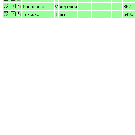
Рапполово
V
деревня
862
Токсово
T
пгт
5499