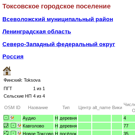
Токсовское городское поселение
Всеволожский муниципальный район
Ленинградская область
Северо-Западный федеральный округ
Россия
Финский:
Toksova
ПГТ
1 из 1
Сельские НП
4 из 4
Числ
OSM ID
Название
Тип
Центр
alt_name
Вики
O
Аудио
H
деревня
4
Кавголово
H
деревня
77
Новое Токсово
H
посёлок
35