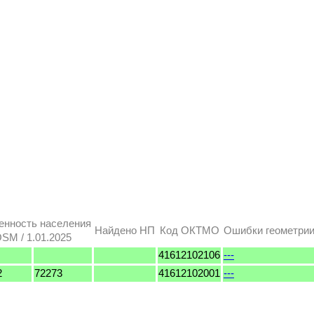
енность населения
Найдено НП
Код ОКТМО
Ошибки геометри
SM / 1.01.2025
41612102106
---
2
72273
41612102001
---