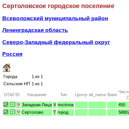
Сертоловское городское поселение
Всеволожский муниципальный район
Ленинградская область
Северо-Западный федеральный округ
Россия
Города
1 из 1
Сельские НП
1 из 1
Числ
OSM ID
Название
Тип
Центр
alt_name
Вики
O
Западная Лица
V
посёлок
450
Сертолово
T
город
5880