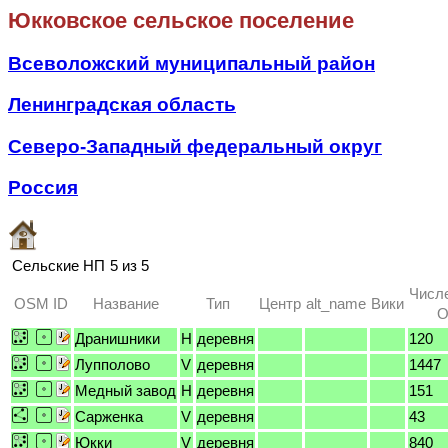
Юкковское сельское поселение
Всеволожский муниципальный район
Ленинградская область
Северо-Западный федеральный округ
Россия
Сельские НП
5 из 5
Числ
OSM ID
Название
Тип
Центр
alt_name
Вики
O
Дранишники
H
деревня
120
Лупполово
V
деревня
1447
Медный завод
H
деревня
151
Сарженка
V
деревня
43
Юкки
V
деревня
840