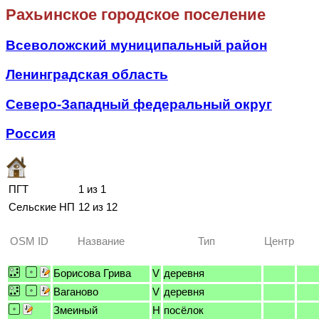
Рахьинское городское поселение
Всеволожский муниципальный район
Ленинградская область
Северо-Западный федеральный округ
Россия
ПГТ
1 из 1
Сельские НП
12 из 12
OSM ID
Название
Тип
Центр
Борисова Грива
V
деревня
Ваганово
V
деревня
Змеиный
H
посёлок