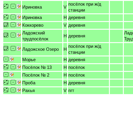
посёлок при ж/д
Ириновка
V
станции
Ириновка
H
деревня
Коккорево
V
деревня
Ладожский
Лад
H
деревня
трудпосёлок
Тру
посёлок при ж/д
Ладожское Озеро
H
станции
Морье
H
деревня
Посёлок № 13
H
посёлок
Посёлок № 2
H
посёлок
Проба
H
деревня
Рахья
V
пгт