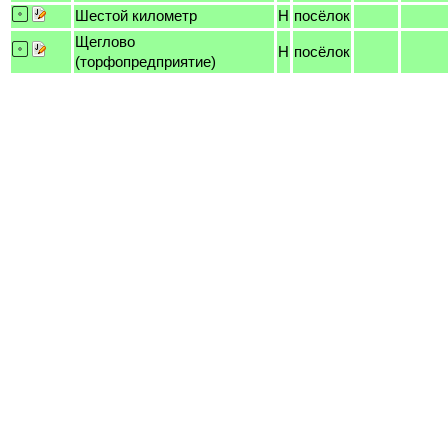
Шестой километр
H
посёлок
Щеглово
H
посёлок
(торфопредприятие)