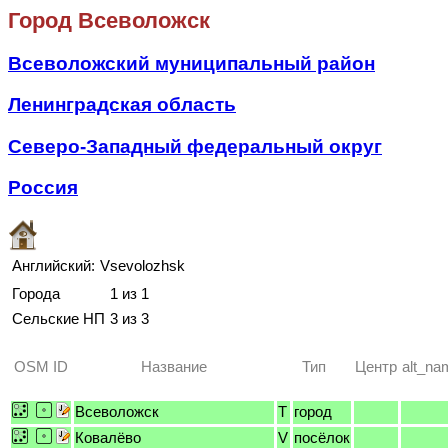
Город Всеволожск
Всеволожский муниципальный район
Ленинградская область
Северо-Западный федеральный округ
Россия
Английский:
Vsevolozhsk
Города
1 из 1
Сельские НП
3 из 3
OSM ID
Название
Тип
Центр
alt_na
Всеволожск
T
город
Ковалёво
V
посёлок