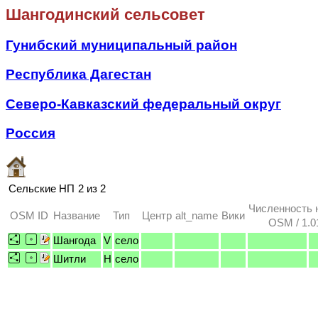
Шангодинский сельсовет
Гунибский муниципальный район
Республика Дагестан
Северо-Кавказский федеральный округ
Россия
Сельские НП
2 из 2
Численность 
OSM ID
Название
Тип
Центр
alt_name
Вики
OSM / 1.0
Шангода
V
село
Шитли
H
село