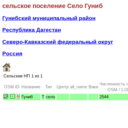
сельское поселение Село Гуниб
Гунибский муниципальный район
Республика Дагестан
Северо-Кавказский федеральный округ
Россия
Сельские НП
1 из 1
Численность 
OSM ID
Название
Тип
Центр
alt_name
Вики
OSM / 1.0
Гуниб
T
село
2544