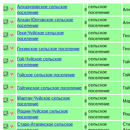
Алхазуровское сельское
сельское
8
Алх
поселение
поселение
Алхан-Юртовское сельское
сельское
8
Ал
поселение
поселение
Гехи-Чуйское сельское
сельское
8
Гех
поселение
поселение
сельское
Гехинское сельское поселение
8
Гех
поселение
Гой-Чуйское сельское
сельское
8
Гой
поселение
поселение
сельское
Гойское сельское поселение
8
Гой
поселение
сельское
Гойтинское сельское поселение
8
Гой
поселение
Мартан-Чуйское сельское
сельское
8
Мар
поселение
поселение
Рошни-Чуйское сельское
сельское
8
Ро
поселение
поселение
Старо-Атагинское сельское
сельское
Ст
8
поселение
поселение
Ата