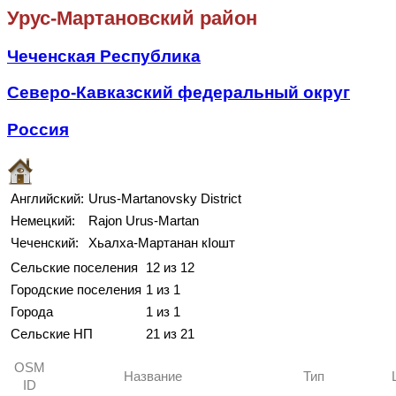
Урус-Мартановский район
Чеченская Республика
Северо-Кавказский федеральный округ
Россия
Английский:
Urus-Martanovsky District
Немецкий:
Rajon Urus-Martan
Чеченский:
Хьалха-Мартанан кӀошт
Сельские поселения
12 из 12
Городские поселения
1 из 1
Города
1 из 1
Сельские НП
21 из 21
OSM
Название
Тип
ID