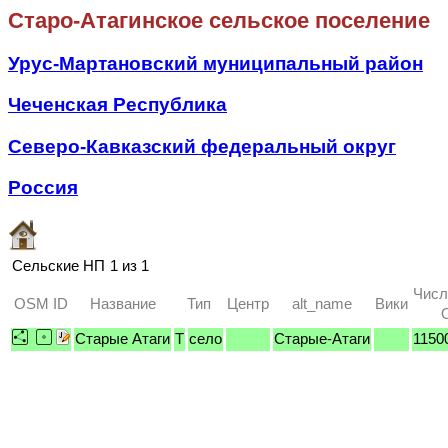
Старо-Атагинское сельское поселение
Урус-Мартановский муниципальный район
Чеченская Республика
Северо-Кавказский федеральный округ
Россия
Сельские НП
1 из 1
Числ
OSM ID
Название
Тип
Центр
alt_name
Вики
Старые Атаги
T
село
Старые-Атаги
1150