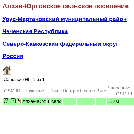
Алхан-Юртовское сельское поселение
Урус-Мартановский муниципальный район
Чеченская Республика
Северо-Кавказский федеральный округ
Россия
Сельские НП
1 из 1
Численность
OSM ID
Название
Тип
Центр
alt_name
Вики
OSM / 1.
Алхан-Юрт
T
село
11100