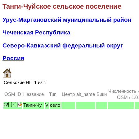
Танги-Чуйское сельское поселение
Урус-Мартановский муниципальный район
Чеченская Республика
Северо-Кавказский федеральный округ
Россия
Сельские НП
1 из 1
Численность 
OSM ID
Название
Тип
Центр
alt_name
Вики
OSM / 1.0
Танги-Чу
V
село