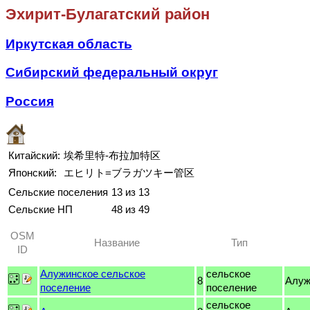
Эхирит-Булагатский район
Иркутская область
Сибирский федеральный округ
Россия
Китайский:
埃希里特-布拉加特区
Японский:
エヒリト=ブラガツキー管区
Сельские поселения
13 из 13
Сельские НП
48 из 49
OSM
Название
Тип
ID
Алужинское сельское
сельское
8
Алуж
поселение
поселение
сельское