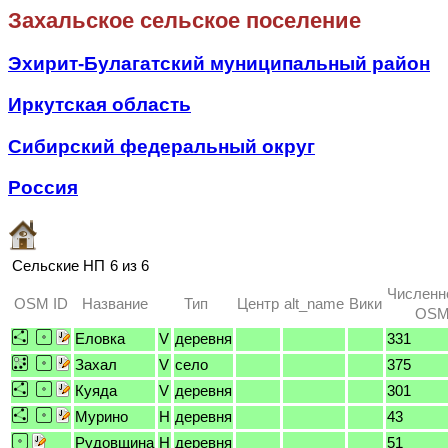
Захальское сельское поселение
Эхирит-Булагатский муниципальный район
Иркутская область
Сибирский федеральный округ
Россия
Сельские НП
6 из 6
Численн
OSM ID
Название
Тип
Центр
alt_name
Вики
OSM 
Еловка
V
деревня
331
Захал
V
село
375
Куяда
V
деревня
301
Мурино
H
деревня
43
Рудовщина
H
деревня
51