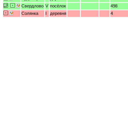
Свердлово
V
посёлок
498
Солянка
I
деревня
4