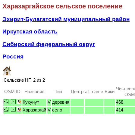
Харазаргайское сельское поселение
Эхирит-Булагатский муниципальный район
Иркутская область
Сибирский федеральный округ
Россия
Сельские НП
2 из 2
Численн
OSM ID
Название
Тип
Центр
alt_name
Вики
OSM 
Кукунут
V
деревня
468
Харазаргай
V
село
414