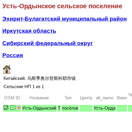
Усть-Ордынское сельское поселение
Эхирит-Булагатский муниципальный район
Иркутская область
Сибирский федеральный округ
Россия
Китайский:
乌斯季奥尔登斯科耶市镇
Сельские НП
1 из 1
Ч
OSM ID
Название
Тип
Центр
alt_name
Вики
Усть-Ордынский
T
посёлок
Усть-Орда