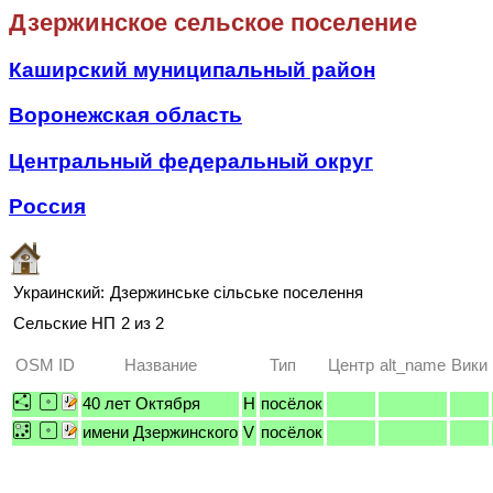
Дзержинское сельское поселение
Каширский муниципальный район
Воронежская область
Центральный федеральный округ
Россия
Украинский:
Дзержинське сільське поселення
Сельские НП
2 из 2
OSM ID
Название
Тип
Центр
alt_name
Вики
40 лет Октября
H
посёлок
имени Дзержинского
V
посёлок