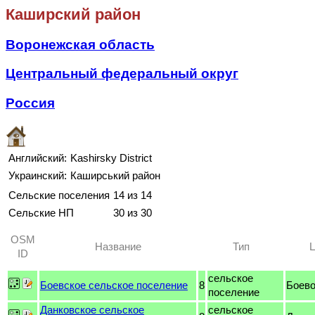
Каширский район
Воронежская область
Центральный федеральный округ
Россия
Английский:
Kashirsky District
Украинский:
Каширський район
Сельские поселения
14 из 14
Сельские НП
30 из 30
OSM
Название
Тип
Ц
ID
сельское
Боевское сельское поселение
8
Боев
поселение
Данковское сельское
сельское