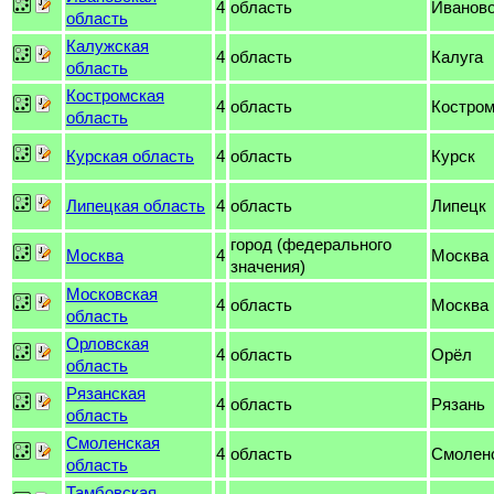
4
область
Иванов
область
Калужская
4
область
Калуга
область
Костромская
4
область
Костро
область
Курская область
4
область
Курск
Липецкая область
4
область
Липецк
город (федерального
Москва
4
Москва
значения)
Московская
4
область
Москва
область
Орловская
4
область
Орёл
область
Рязанская
4
область
Рязань
область
Смоленская
4
область
Смолен
область
Тамбовская