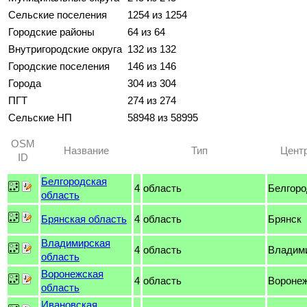
Сельские поселения
1254 из 1254
Городские районы
64 из 64
Внутригородские округа
132 из 132
Городские поселения
146 из 146
Города
304 из 304
ПГТ
274 из 274
Сельские НП
58948 из 58995
OSM
Название
Тип
Цент
ID
Белгородская
4
область
Белгоро
область
Брянская область
4
область
Брянск
Владимирская
4
область
Владим
область
Воронежская
4
область
Вороне
область
Ивановская