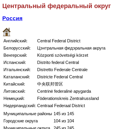
Центральный федеральный округ
Россия
Английский:
Central Federal District
Белорусский:
Цэнтральная федэральная акруга
Венгерский:
Központi szövetségi körzet
Испанский:
Distrito federal Central
Итальянский:
Distretto Federale Centrale
Каталанский:
Districte Federal Central
Китайский:
中央联邦管区
Литовский:
Centrinė federalinė apygarda
Немецкий:
Föderationskreis Zentralrussland
Нидерландский:
Centraal Federaal District
Муниципальные районы
145 из 145
Городские округа
104 из 104
Муниципальные округа
245 из 245