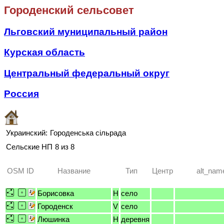
Городенский сельсовет
Льговский муниципальный район
Курская область
Центральный федеральный округ
Россия
Украинский:
Городенська сільрада
Сельские НП
8 из 8
OSM ID
Название
Тип
Центр
alt_nam
Борисовка
H
село
Городенск
V
село
Люшинка
H
деревня