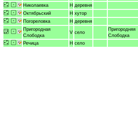
Николаевка
H
деревня
Октябрьский
H
хутор
Погореловка
H
деревня
Пригородная
Пригородняя
V
село
Слободка
Слободка
Речица
H
село