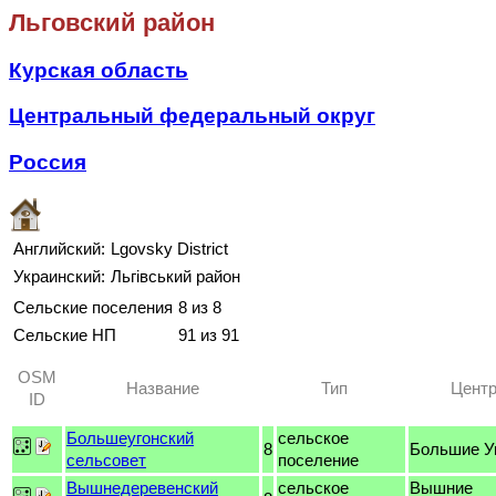
Льговский район
Курская область
Центральный федеральный округ
Россия
Английский:
Lgovsky District
Украинский:
Льгівський район
Сельские поселения
8 из 8
Сельские НП
91 из 91
OSM
Название
Тип
Цент
ID
Большеугонский
сельское
8
Большие У
сельсовет
поселение
Вышнедеревенский
сельское
Вышние