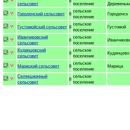
8
сельсовет
поселение
Деревеньк
сельское
Городенский сельсовет
8
Городенск
поселение
сельское
Густомойский сельсовет
8
Густомой
поселение
Иванчиковский
сельское
8
Иванчиков
сельсовет
поселение
Кудинцевский
сельское
8
Кудинцево
сельсовет
поселение
сельское
Марицкий сельсовет
8
Марица
поселение
Селекционный
сельское
8
сельсовет
поселение