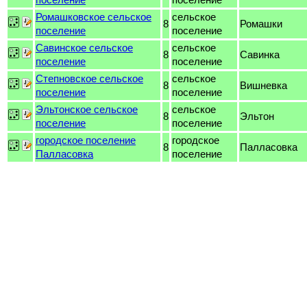
Ромашковское сельское
сельское
8
Ромашки
поселение
поселение
Савинское сельское
сельское
8
Савинка
поселение
поселение
Степновское сельское
сельское
8
Вишневка
поселение
поселение
Эльтонское сельское
сельское
8
Эльтон
поселение
поселение
городское поселение
городское
8
Палласовка
Палласовка
поселение