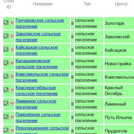
OSM
Название
Тип
Центр
ID
Гончаровское сельское
сельское
8
Золотари
поселение
поселение
Заволжское сельское
сельское
8
Заволжский
поселение
поселение
Кайсацкое сельское
сельское
8
Кайсацкое
поселение
поселение
Калашниковское
сельское
8
Новостройка
сельское поселение
поселение
Комсомольское сельское
сельское
8
Комсомольск
поселение
поселение
Краснооктябрьское
сельское
Красный
8
сельское поселение
поселение
Октябрь
Лиманное сельское
сельское
8
Лиманный
поселение
поселение
Приозёрное сельское
сельское
8
Путь Ильича
поселение
поселение
Революционное сельское
сельское
8
Прудентов
поселение
поселение