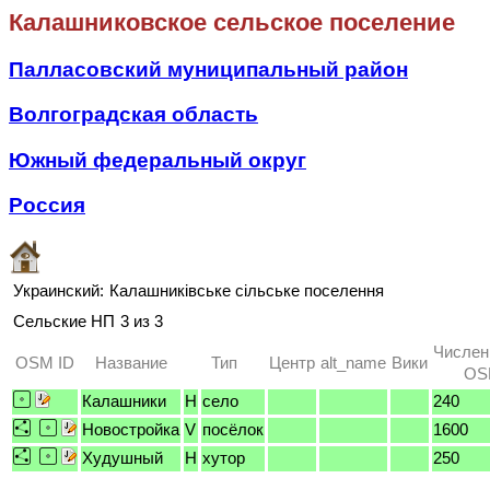
Калашниковское сельское поселение
Палласовский муниципальный район
Волгоградская область
Южный федеральный округ
Россия
Украинский:
Калашниківське сільське поселення
Сельские НП
3 из 3
Числен
OSM ID
Название
Тип
Центр
alt_name
Вики
OSM
Калашники
H
село
240
Новостройка
V
посёлок
1600
Худушный
H
хутор
250