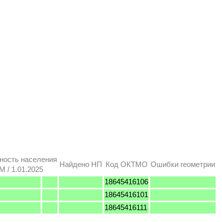
ность населения
Найдено НП
Код ОКТМО
Ошибки геометрии
 / 1.01.2025
18645416106
18645416101
18645416111