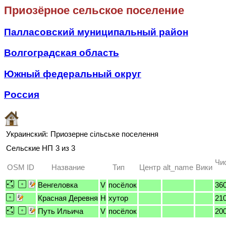
Приозёрное сельское поселение
Палласовский муниципальный район
Волгоградская область
Южный федеральный округ
Россия
Украинский:
Приозерне сільське поселення
Сельские НП
3 из 3
Чи
OSM ID
Название
Тип
Центр
alt_name
Вики
Венгеловка
V
посёлок
36
Красная Деревня
H
хутор
21
Путь Ильича
V
посёлок
20