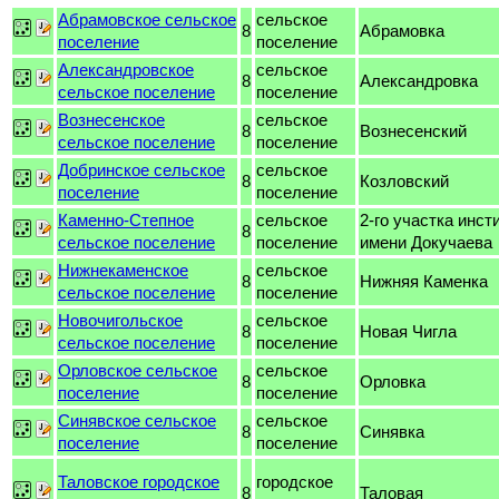
Абрамовское сельское
сельское
8
Абрамовка
поселение
поселение
Александровское
сельское
8
Александровка
сельское поселение
поселение
Вознесенское
сельское
8
Вознесенский
сельское поселение
поселение
Добринское сельское
сельское
8
Козловский
поселение
поселение
Каменно-Степное
сельское
2-го участка инст
8
сельское поселение
поселение
имени Докучаева
Нижнекаменское
сельское
8
Нижняя Каменка
сельское поселение
поселение
Новочигольское
сельское
8
Новая Чигла
сельское поселение
поселение
Орловское сельское
сельское
8
Орловка
поселение
поселение
Синявское сельское
сельское
8
Синявка
поселение
поселение
Таловское городское
городское
8
Таловая