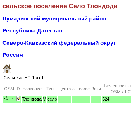
сельское поселение Село Тлондода
Цумадинский муниципальный район
Республика Дагестан
Северо-Кавказский федеральный округ
Россия
Сельские НП
1 из 1
Численность 
OSM ID
Название
Тип
Центр
alt_name
Вики
OSM / 1.0
Тлондода
V
село
524