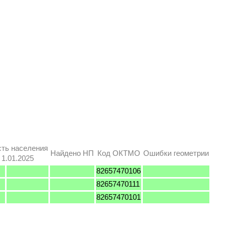
ть населения
Найдено НП
Код ОКТМО
Ошибки геометрии
 1.01.2025
82657470106
82657470111
82657470101