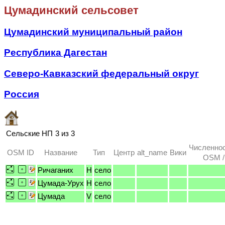
Цумадинский сельсовет
Цумадинский муниципальный район
Республика Дагестан
Северо-Кавказский федеральный округ
Россия
Сельские НП
3 из 3
Численнос
OSM ID
Название
Тип
Центр
alt_name
Вики
OSM /
Ричаганих
H
село
Цумада-Урух
H
село
Цумада
V
село