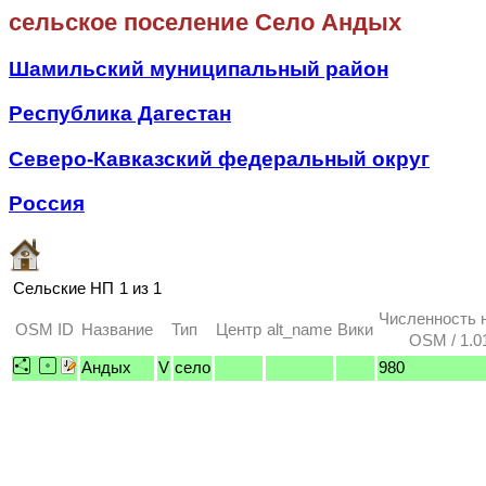
сельское поселение Село Андых
Шамильский муниципальный район
Республика Дагестан
Северо-Кавказский федеральный округ
Россия
Сельские НП
1 из 1
Численность 
OSM ID
Название
Тип
Центр
alt_name
Вики
OSM / 1.0
Андых
V
село
980