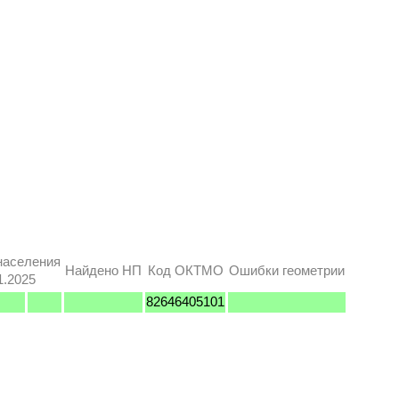
населения
Найдено НП
Код ОКТМО
Ошибки геометрии
1.2025
82646405101