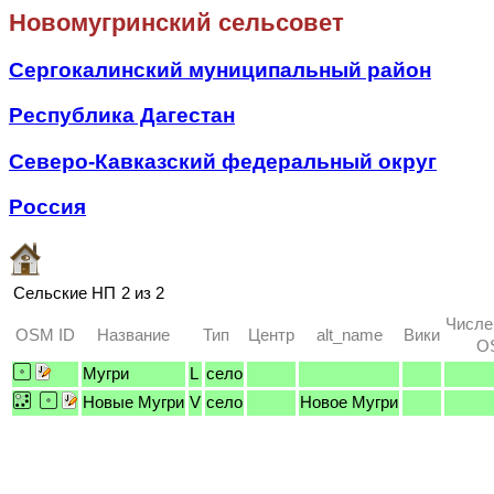
Новомугринский сельсовет
Сергокалинский муниципальный район
Республика Дагестан
Северо-Кавказский федеральный округ
Россия
Сельские НП
2 из 2
Числе
OSM ID
Название
Тип
Центр
alt_name
Вики
OS
Мугри
L
село
Новые Мугри
V
село
Новое Мугри