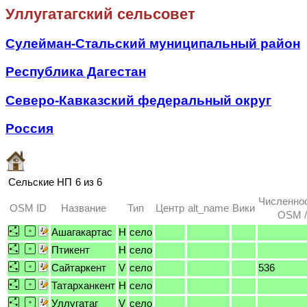
Уллугатагский сельсовет
Сулейман-Стальский муниципальный район
Республика Дагестан
Северо-Кавказский федеральный округ
Россия
Сельские НП
6 из 6
Численно
OSM ID
Название
Тип
Центр
alt_name
Вики
OSM /
Ашагакартас
H
село
Птикент
H
село
Сайтаркент
V
село
536
Татарханкент
H
село
Уллугатаг
V
село