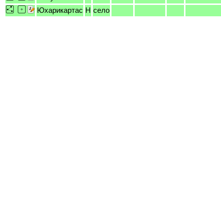
Юхарикартас
H
село