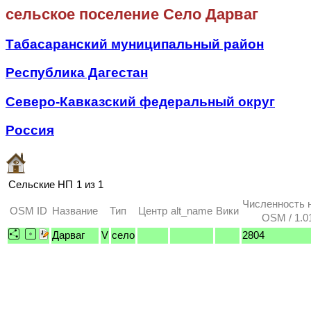
сельское поселение Село Дарваг
Табасаранский муниципальный район
Республика Дагестан
Северо-Кавказский федеральный округ
Россия
Сельские НП
1 из 1
Численность 
OSM ID
Название
Тип
Центр
alt_name
Вики
OSM / 1.0
Дарваг
V
село
2804