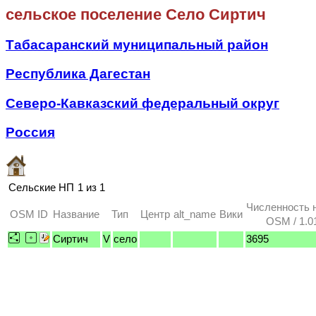
сельское поселение Село Сиртич
Табасаранский муниципальный район
Республика Дагестан
Северо-Кавказский федеральный округ
Россия
Сельские НП
1 из 1
Численность 
OSM ID
Название
Тип
Центр
alt_name
Вики
OSM / 1.0
Сиртич
V
село
3695