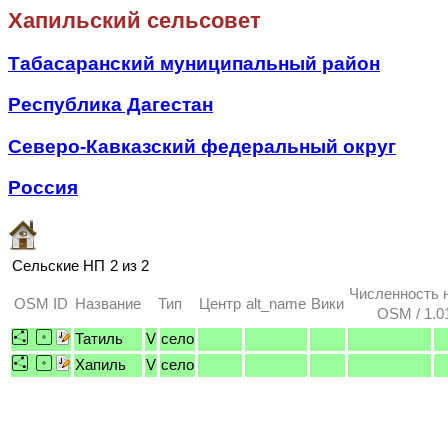
Хапильский сельсовет
Табасаранский муниципальный район
Республика Дагестан
Северо-Кавказский федеральный округ
Россия
Сельские НП
2 из 2
Численность 
OSM ID
Название
Тип
Центр
alt_name
Вики
OSM / 1.0
Татиль
V
село
Хапиль
V
село