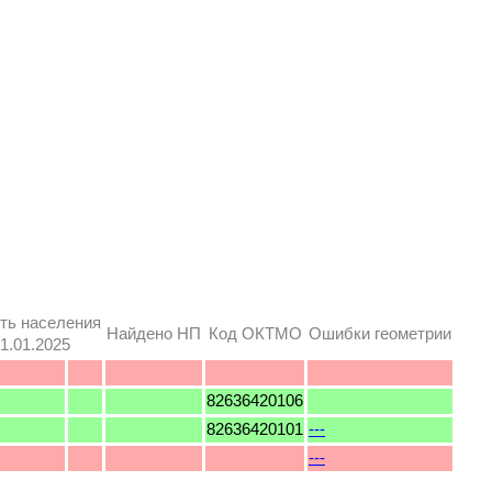
ть населения
Найдено НП
Код ОКТМО
Ошибки геометрии
1.01.2025
82636420106
82636420101
---
---