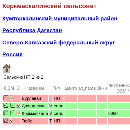
Коркмаскалинский сельсовет
Кумторкалинский муниципальный район
Республика Дагестан
Северо-Кавказский федеральный округ
Россия
Сельские НП
2 из 2
Численнос
OSM ID
Название
Тип
Центр
alt_name
Вики
OSM / 
Бурлавай
I
НП
Дахадаевка
V
село
Коркмаскала
V
село
5980
Тюбе
T
НП