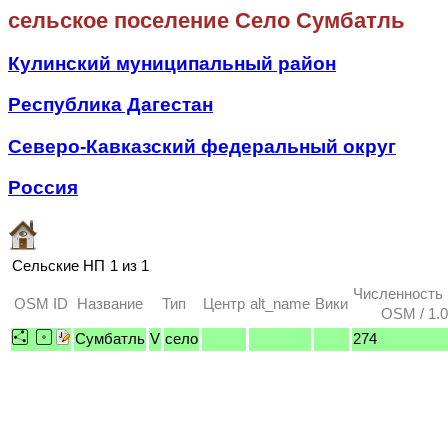
сельское поселение Село Сумбатль
Кулинский муниципальный район
Республика Дагестан
Северо-Кавказский федеральный округ
Россия
Сельские НП
1 из 1
Численность
OSM ID
Название
Тип
Центр
alt_name
Вики
OSM / 1.0
Сумбатль
V
село
274