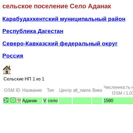
сельское поселение Село Аданак
Карабудахкентский муниципальный район
Республика Дагестан
Северо-Кавказский федеральный округ
Россия
Сельские НП
1 из 1
Численность 
OSM ID
Название
Тип
Центр
alt_name
Вики
OSM / 1.0
Аданак
V
село
1580