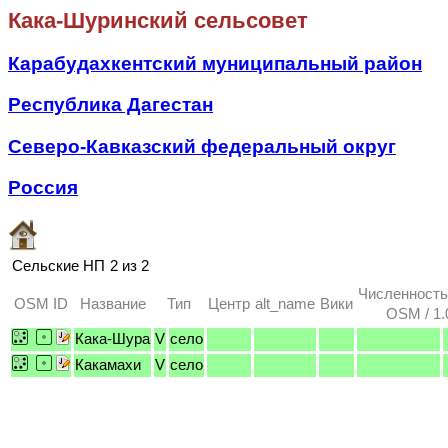
Кака-Шуринский сельсовет
Карабудахкентский муниципальный район
Республика Дагестан
Северо-Кавказский федеральный округ
Россия
Сельские НП
2 из 2
Численность
OSM ID
Название
Тип
Центр
alt_name
Вики
OSM / 1.
Кака-Шура
V
село
Какамахи
V
село