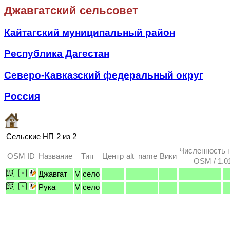
Джавгатский сельсовет
Кайтагский муниципальный район
Республика Дагестан
Северо-Кавказский федеральный округ
Россия
Сельские НП
2 из 2
Численность 
OSM ID
Название
Тип
Центр
alt_name
Вики
OSM / 1.0
Джавгат
V
село
Рука
V
село