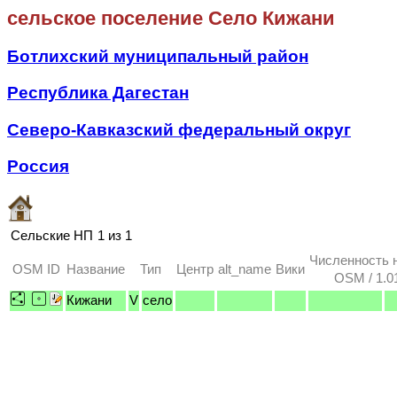
сельское поселение Село Кижани
Ботлихский муниципальный район
Республика Дагестан
Северо-Кавказский федеральный округ
Россия
Сельские НП
1 из 1
Численность 
OSM ID
Название
Тип
Центр
alt_name
Вики
OSM / 1.0
Кижани
V
село