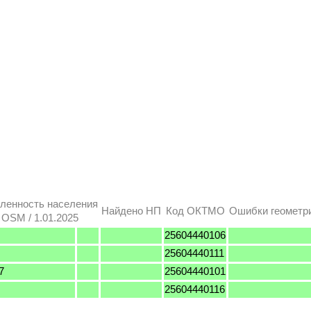
ленность населения
Найдено НП
Код ОКТМО
Ошибки геометр
OSM / 1.01.2025
25604440106
25604440111
7
25604440101
25604440116