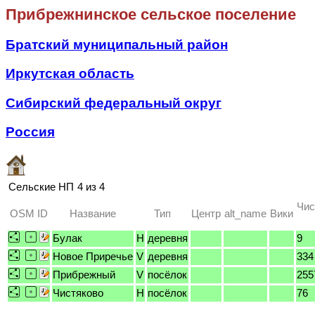
Прибрежнинское сельское поселение
Братский муниципальный район
Иркутская область
Сибирский федеральный округ
Россия
Сельские НП
4 из 4
Чис
OSM ID
Название
Тип
Центр
alt_name
Вики
Булак
H
деревня
9
Новое Приречье
V
деревня
334
Прибрежный
V
посёлок
255
Чистяково
H
посёлок
76