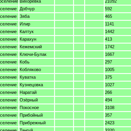
поселение
Вихоревка
21092
оселение
Добчур
592
оселение
Зяба
465
оселение
Илир
1141
оселение
Калтук
1442
оселение
Карахун
413
оселение
Кежемский
1742
оселение
Ключи-Булак
1667
оселение
Кобь
297
оселение
Кобляково
1005
оселение
Куватка
375
оселение
Кузнецовка
1027
оселение
Наратай
266
оселение
Озёрный
494
оселение
Покосное
3108
оселение
Прибойный
357
оселение
Прибрежный
2423
оселение
Тангуй
3320