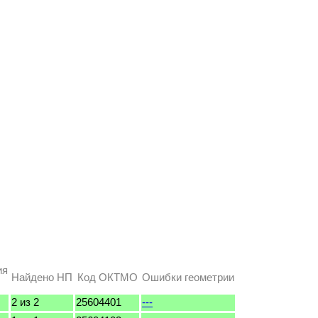
ия
Найдено НП
Код ОКТМО
Ошибки геометрии
2 из 2
25604401
---