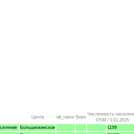
Численность населен
Центр
alt_name
Вики
OSM / 1.01.2025
оселение
Большеокинское
1199