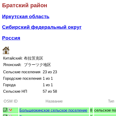
Братский район
Иркутская область
Сибирский федеральный округ
Россия
Китайский:
布拉茨克区
Японский:
ブラーツク地区
Сельские поселения
23 из 23
Городские поселения
1 из 1
Города
1 из 1
Сельские НП
57 из 58
OSM ID
Название
Тип
Большеокинское сельское поселение
8
сельское п