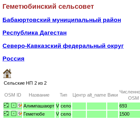
Геметюбинский сельсовет
Бабаюртовский муниципальный район
Республика Дагестан
Северо-Кавказский федеральный округ
Россия
Сельские НП
2 из 2
Численно
OSM ID
Название
Тип
Центр
alt_name
Вики
OSM /
Алимпашаюрт
V
село
693
Геметюбе
V
село
1500