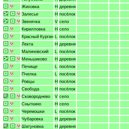
Жиховка
H
деревня
Залесье
H
посёлок
Звенячка
V
село
Кирилловка
H
село
Красный Курган
L
посёлок
Лекта
H
деревня
Малиновский
L
посёлок
Меньшиково
H
деревня
Печище
L
посёлок
Пчелка
L
посёлок
Ровцы
H
посёлок
Свобода
H
посёлок
Сковороднево
V
село
Сныткино
H
село
Черемошки
L
посёлок
Чубаровка
H
деревня
Шатуновка
H
деревня