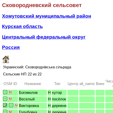
Сковородневский сельсовет
Хомутовский муниципальный район
Курская область
Центральный федеральный округ
Россия
Украинский:
Сковороднівська сільрада
Сельские НП
22 из 22
Чис
OSM ID
Название
Тип
Центр
alt_name
Вики
Богомолов
H
хутор
Веселый
H
посёлок
Викторовка
H
деревня
Голубовка
H
деревня